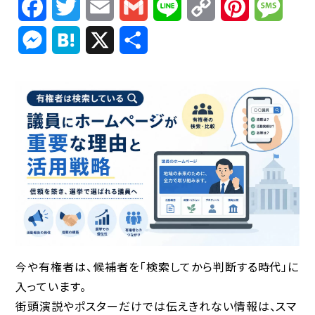
Facebook
Twitter
Email
Gmail
Line
Copy
Pinterest
Mess
Link
Messenger
Hatena
X
共
有
今や有権者は、候補者を「検索してから判断する時代」に
入っています。
街頭演説やポスターだけでは伝えきれない情報は、スマ