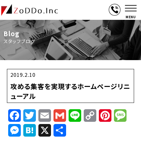
MENU
Blog
スタッフブログ
2019.2.10
攻める集客を実現するホームページリニ
ューアル
Facebook
Twitter
Email
Gmail
Line
Copy
Pinterest
Mess
Link
Messenger
Hatena
X
共
有