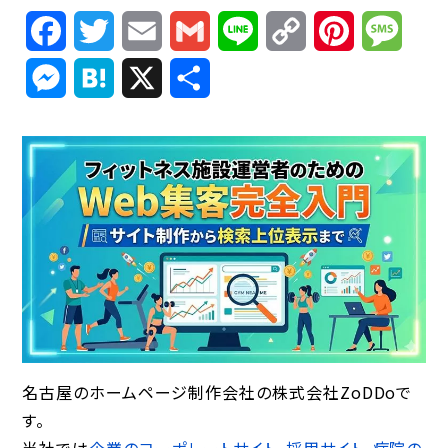
Facebook
Twitter
Email
Gmail
Line
Copy
Pinterest
Mess
Link
Messenger
Hatena
X
共
有
名古屋のホームページ制作会社の株式会社ZoDDoで
す。