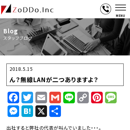
MENU
Blog
スタッフブログ
2018.5.15
ん？無線LANが二つありますよ？
Facebook
Twitter
Email
Gmail
Line
Copy
Pinterest
Mess
Link
Messenger
Hatena
X
共
有
出社すると弊社の代表が叫んでいました・・・。