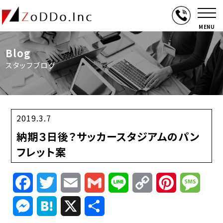
MENU
Blog
スタッフブログ
2019.3.7
納期３日後？サッカースタジアムのパン
フレット案
Facebook
Twitter
Email
Gmail
Line
Copy
Pinterest
Mess
Link
Messenger
Hatena
X
共
有