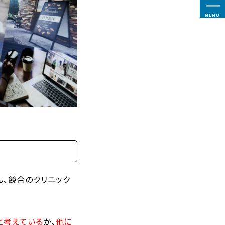
MENU
、競合のクリニック
と考えている
か、
他に