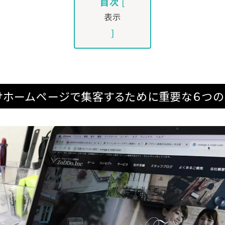
目次
[
表示
]
けホームページで集客するために重要な６つの