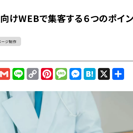
ク向けWEBで集客する６つのポイン
ページ制作
r
mail
Gmail
Line
Copy
Pinterest
Message
Messenger
Hatena
X
共
Link
有