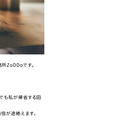
ZoDDoです。
代でも私が帰省する田
信が途絶えます。