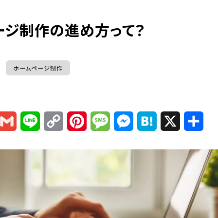
ージ制作の進め方って？
ホームページ制作
r
mail
Gmail
Line
Copy
Pinterest
Message
Messenger
Hatena
X
共
Link
有