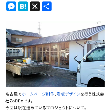
Link
Messenger
Hatena
X
共
有
名古屋で
ホームページ制作
、
看板デザイン
を行う株式会
社ZoDDoです。
今回は現在進めているプロジェクトについて。