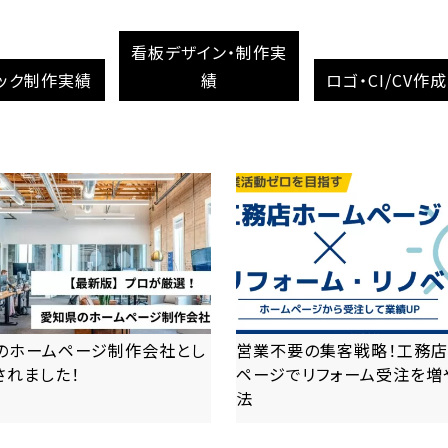
看板デザイン・制作実
ック制作実績
績
ロゴ・CI/CV作
のホームページ制作会社とし
営業不要の集客戦略！工務店
されました！
ページでリフォーム受注を増
法
more
more