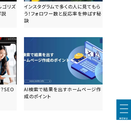
アルゴリズ
インスタグラムで多くの人に見てもら
解説
う！フォロワー数と反応率を伸ばす秘
訣
more
？SEO
AI検索で結果を出すホームページ作
成のポイント
more
MENU