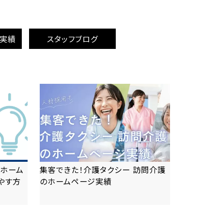
成実績
スタッフブログ
ホーム
集客できた！介護タクシー 訪問介護
やす方
のホームページ実績
more