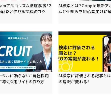
agramアルゴリズム徹底解説！2
AI検索とは？Google最新
め戦略と伸びる投稿のコツ
ムと仕組みを初心者向けに
more
more
ータルに頼らない！自社採用
AI検索に評価される記事とは
に導く採用サイトの作り方
の常識が変わる！
more
more