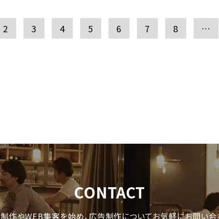
2
3
4
5
6
7
8
…
CONTACT
制作やWEB集客を始め、
広告制作についてお気軽にお問い合