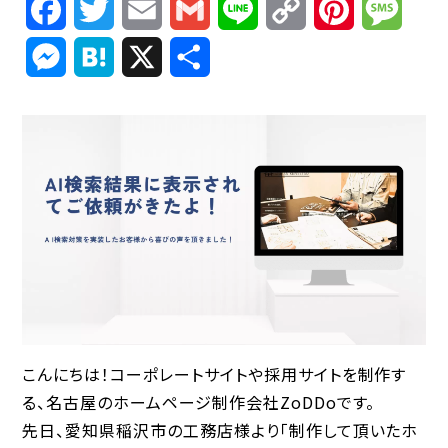
Facebook
Twitter
Email
Gmail
Line
Copy
Pinterest
Mess
Link
Messenger
Hatena
X
共
有
こんにちは！コーポレートサイトや採用サイトを制作す
る、名古屋のホームページ制作会社ZoDDoです。
先日、愛知県稲沢市の工務店様より「制作して頂いたホ