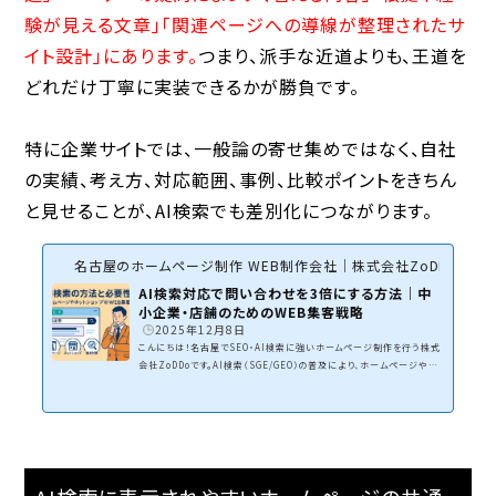
験が見える文章」「関連ページへの導線が整理されたサ
イト設計」にあります。
つまり、派手な近道よりも、王道を
どれだけ丁寧に実装できるかが勝負です。
特に企業サイトでは、一般論の寄せ集めではなく、自社
の実績、考え方、対応範囲、事例、比較ポイントをきちん
と見せることが、AI検索でも差別化につながります。
名古屋のホームページ制作 WEB制作会社｜株式会社ZoDDo
AI検索対応で問い合わせを3倍にする方法｜中
小企業・店舗のためのWEB集客戦略
2025年12月8日
こんにちは！名古屋でSEO・AI検索に強いホームページ制作を行う株式
会社ZoDDoです。AI検索（SGE/GEO）の普及により、ホームページやネ
ットショップの「検索され方」は大きく変わりました。従来のSEOだけでは
十分ではなく、より専門性・信頼性・体験に基づいた情報が評価される
時代です。「ホームページのアクセス数が減ってしまった！」と困っている
方も多いのではないでしょうか・本記事では、経営者・ビジネスオーナー
の方がAI検索に対応し、WEB集客を強化するために必要な考え方と実
践ポイントを体系的に解説します。AI検索（SGE/GE...