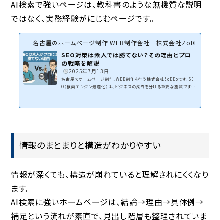
AI検索で強いページは、教科書のような無機質な説明
ではなく、実務経験がにじむページです。
名古屋のホームページ制作 WEB制作会社｜株式会社ZoDDo
SEO対策は素人では勝てない？その理由とプロ
の戦略を解説
2025年7月13日
名古屋でホームページ制作、WEB制作を行う株式会社ZoDDoです。SE
O（検索エンジン最適化）は、ビジネスの成否を分ける重要な施策です。
しかし「自分で何とかなる」と思って取り組んでみたものの、アクセス数
が増えない…そんな経験はありませんか？この記事では、なぜ素人では
SEOでプロに勝てないのか、そしてプロが使う具体的な戦略やツールま
でを企業のWEB集客コンサルティングを行う当社が詳しく解説します。検
索順位で悩んでいる事業主の方は必見です！関連記事SEOに適したホ
ームページ制作なぜSEOは重要なのか？素人でも陥る“誤解”S...
情報のまとまりと構造がわかりやすい
情報が深くても、構造が崩れていると理解されにくくなり
ます。
AI検索に強いホームページは、結論→理由→具体例→
補足という流れが素直で、見出し階層も整理されていま