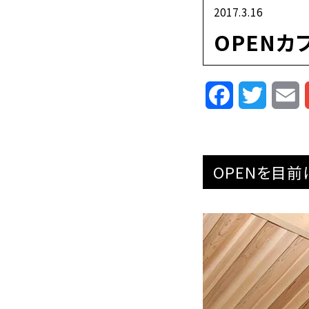
2017.3.16
OPENカ
Facebook
Twitte
E
OPENを目