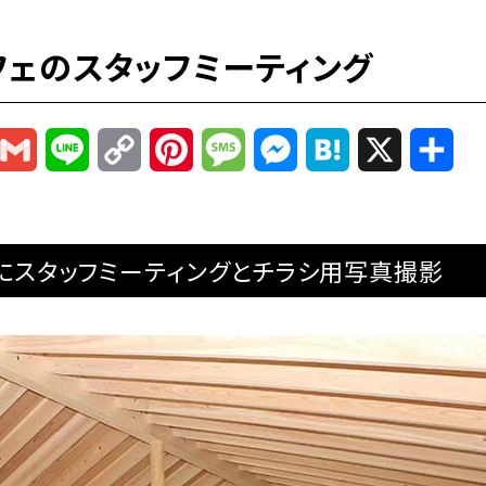
フェのスタッフミーティング
r
mail
Gmail
Line
Copy
Pinterest
Message
Messenger
Hatena
X
共
Link
有
前にスタッフミーティングとチラシ用写真撮影