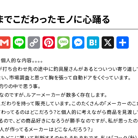
までこだわったモノに心踊る
r
mail
Gmail
Line
Copy
Pinterest
Message
Messenger
Hatena
X
共
Link
有
個人的な内容。。。。
が打ち合わせ先の途中に釣具屋さんがあるとついつい寄り道し
い、市場調査と思って胸を張って自動ドアをくぐっています。
釣りの中で思う事。
なのですが、ルアーメーカーが数多く存在します。
こだわりを持って販売しています。このたくさんの「メーカーのこ
だわってるのはどこだろう？と個人的に考えながら商品を見渡し
るので、どの商品好きになろうが勝手なのですが、私が思ったの
人が作ってるメーカーはどこなんだろう？」
をどこに置いて判断するのかもそれぞれです。私は「フック（針