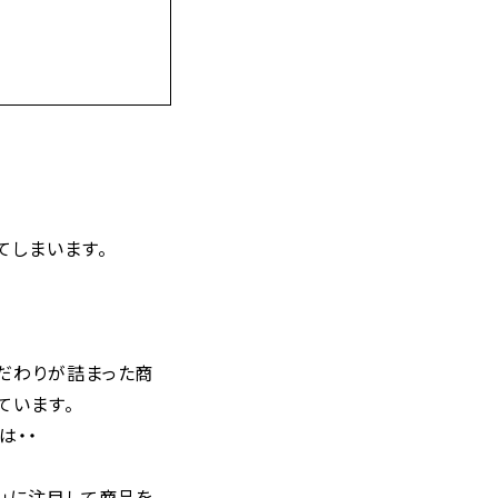
てしまいます。
だわりが詰まった商
ています。
は・・
）」に注目して商品を