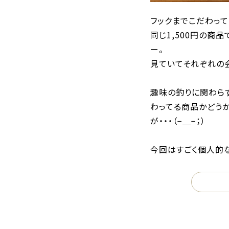
フックまでこだわって
同じ1,500円の商
ー。
見ていてそれぞれの
趣味の釣りに関わら
わってる商品かどう
が・・・（−＿−；）
今回はすごく個人的な