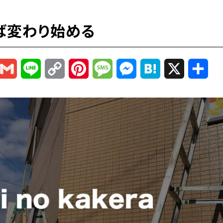
ば変わり始める
r
mail
Gmail
Line
Copy
Pinterest
Message
Messenger
Hatena
X
共
Link
有