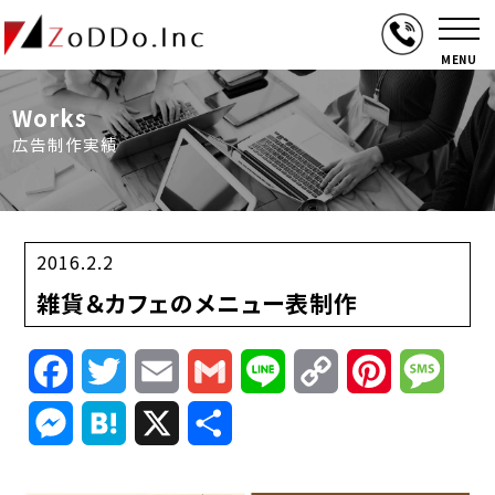
MENU
Works
広告制作実績
2016.2.2
雑貨＆カフェのメニュー表制作
Facebook
Twitter
Email
Gmail
Line
Copy
Pinterest
Mess
Link
Messenger
Hatena
X
共
有