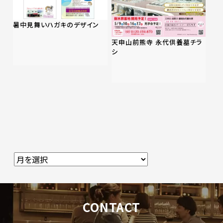
暑中見舞いハガキのデザイン
天申山前熊寺 永代供養墓チラ
シ
CONTACT