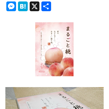
Link
Messenger
Hatena
X
共
有