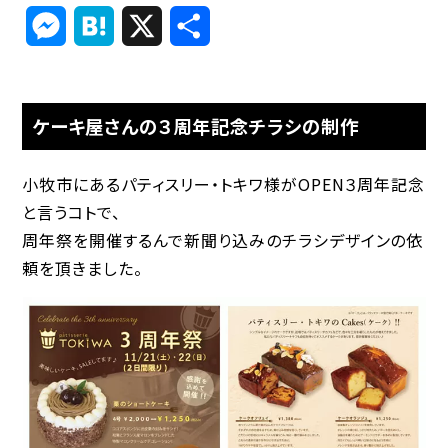
Link
Messenger
Hatena
X
共
有
ケーキ屋さんの３周年記念チラシの制作
小牧市にあるパティスリー・トキワ様がOPEN３周年記念
と言うコトで、
周年祭を開催するんで新聞り込みのチラシデザインの依
頼を頂きました。