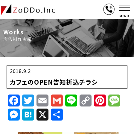
MENU
Works
広告制作実績
2018.9.2
カフェのOPEN告知折込チラシ
Facebook
Twitter
Email
Gmail
Line
Copy
Pinterest
Mess
Link
Messenger
Hatena
X
共
有