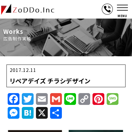
MENU
Works
広告制作実績
2017.12.11
リペアデイズ チラシデザイン
Facebook
Twitter
Email
Gmail
Line
Copy
Pinterest
Mess
Link
Messenger
Hatena
X
共
有