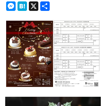
Link
Messenger
Hatena
X
共
有