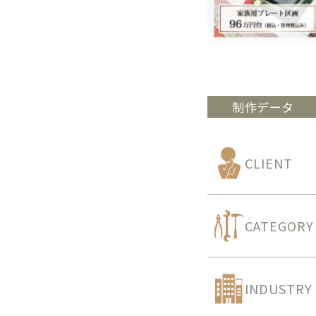
制作データ
CLIENT
CATEGORY
INDUSTRY