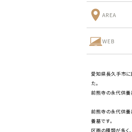
AREA
WEB
愛知県長久手市に
た。
前熊寺の永代供養
前熊寺の永代供養
養墓です。
区画の種類が多く、