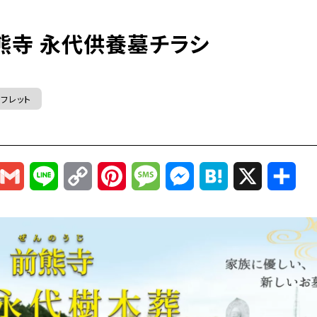
熊寺 永代供養墓チラシ
フレット
r
mail
Gmail
Line
Copy
Pinterest
Message
Messenger
Hatena
X
共
Link
有