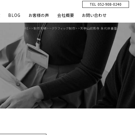
TEL 052-908-0240
績
BLOG
お客様の声
会社概要
お問い合わせ
HOME
>>
制作実績
>>
グラフィック制作
>>
天申山前熊寺 永代供養墓チラシ