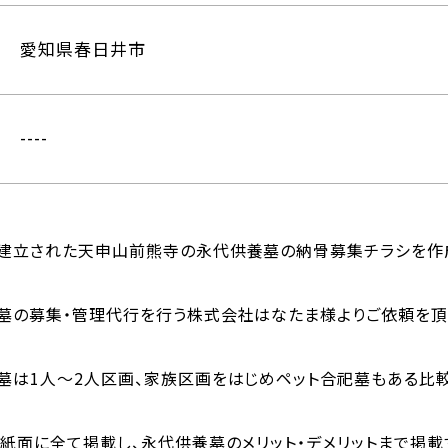
愛知県春日井市
----
建立された天申山前熊寺の永代供養墓の納骨募集チラシを作
墓の募集・管理代行を行う株式会社はなたま様よりご依頼を頂
墓は1人〜2人区画、家族区画をはじめペット合祀墓もある比
紙面に全て掲載し、永代供養墓のメリット・デメリットまで掲載