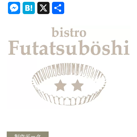
Link
Messenger
Hatena
X
共
有
制作データ