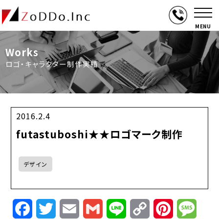
MENU
Works
ロゴ・キャラクター制作実績
2016.2.4
futastuboshi★★ロゴマーク制作
デザイン
Facebook
Twitter
Email
Gmail
Line
Copy
Pinterest
Mess