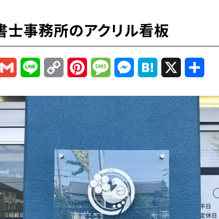
書士事務所のアクリル看板
r
mail
Gmail
Line
Copy
Pinterest
Message
Messenger
Hatena
X
共
Link
有