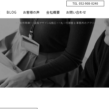
TEL 052-908-0240
績
BLOG
お客様の声
会社概要
お問い合わせ
HOME
>>
制作実績
>>
看板デザイン&施工
>>
丸一行政書士事務所のアクリル看板