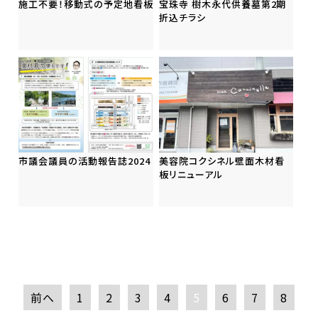
施工不要！移動式の予定地看板
宝珠寺 樹木永代供養墓第2期
折込チラシ
市議会議員の活動報告誌2024
美容院コクシネル壁面木材看
板リニューアル
前へ
1
2
3
4
5
6
7
8