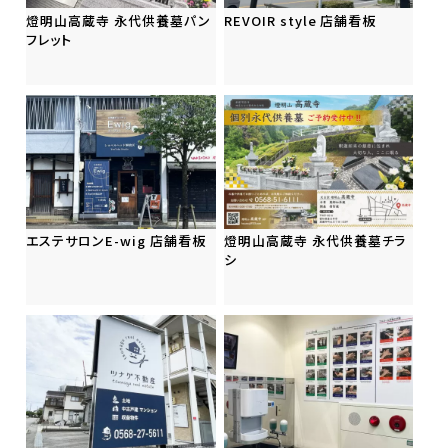
燈明山高蔵寺 永代供養墓パン
REVOIR style 店舗看板
フレット
エステサロンE-wig 店舗看板
燈明山高蔵寺 永代供養墓チラ
シ