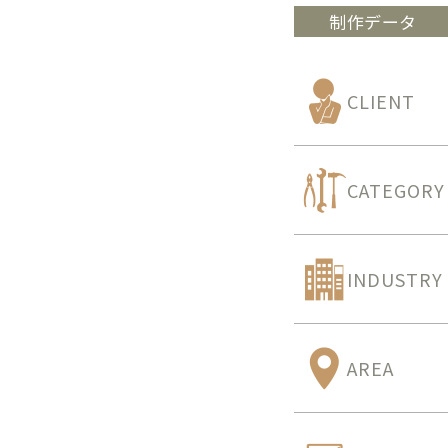
制作データ
CLIENT
CATEGORY
INDUSTRY
AREA