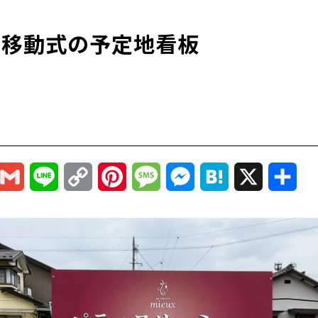
！移動式の予定地看板
r
mail
Gmail
Line
Copy
Pinterest
Message
Messenger
Hatena
X
共
Link
有