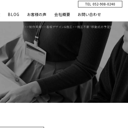
TEL 052-908-0240
績
BLOG
お客様の声
会社概要
お問い合わせ
HOME
>>
制作実績
>>
看板デザイン&施工
>>
施工不要！移動式の予定地看板