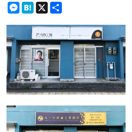
Link
Messenger
Hatena
X
共
有