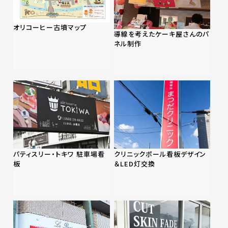
オリコーヒー古墳マップ
導線を考えたケーキ屋さんのパ
ネル制作
パティスリー・トキワ 駐車場看
クリニックポール看板デザイン
板
＆LED灯交換