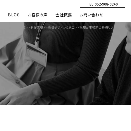
TEL 052-908-0240
績
BLOG
お客様の声
会社概要
お問い合わせ
HOME
>>
制作実績
>>
看板デザイン&施工
>>
税理士事務所の看板リフォーム