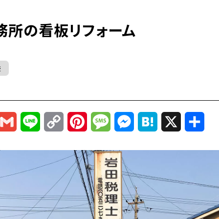
務所の看板リフォーム
板
r
mail
Gmail
Line
Copy
Pinterest
Message
Messenger
Hatena
X
共
Link
有