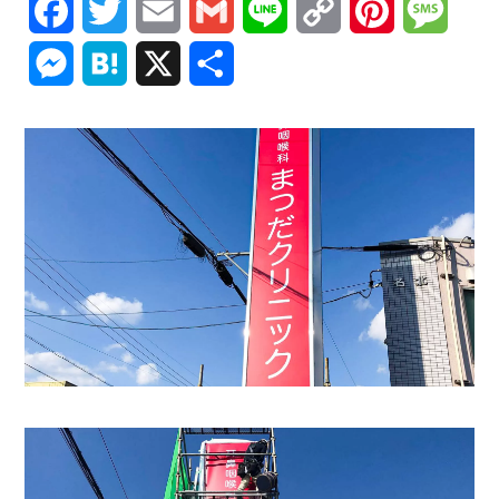
Facebook
Twitter
Email
Gmail
Line
Copy
Pinterest
Mess
Link
Messenger
Hatena
X
共
有