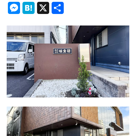
Link
Messenger
Hatena
X
共
有