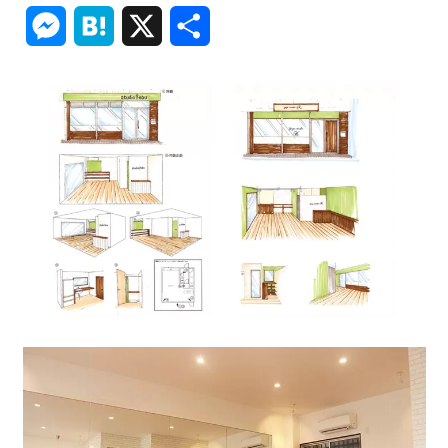
Link
Messenger
Hatena
X
共
有