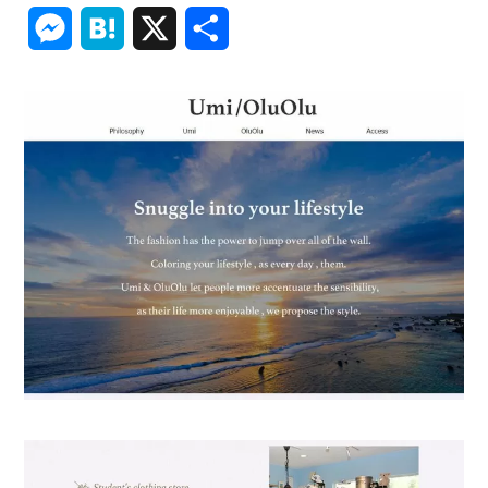
Link
Messenger
Hatena
X
共
有