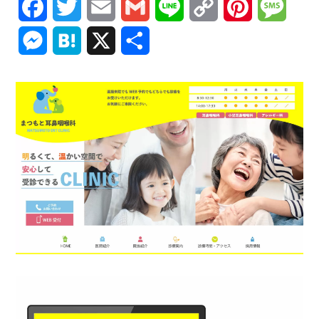
Facebook
Twitter
Email
Gmail
Line
Copy
Pinterest
Mess
Link
Messenger
Hatena
X
共
有