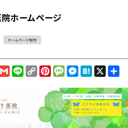
医院ホームページ
ホームページ制作
r
mail
Gmail
Line
Copy
Pinterest
Message
Messenger
Hatena
X
共
Link
有