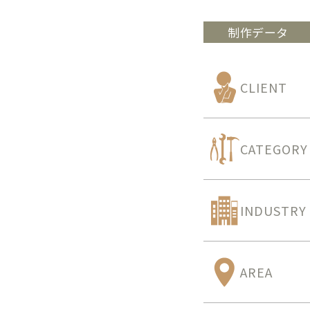
制作データ
CLIENT
CATEGORY
INDUSTRY
AREA