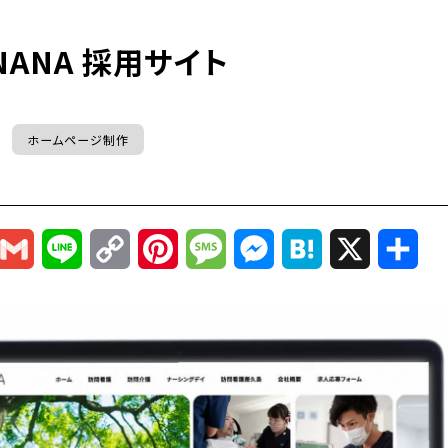
ANA 採用サイト
ホームページ制作
r
mail
Gmail
Line
Copy
Pinterest
Message
Messenger
Hatena
X
共
Link
有