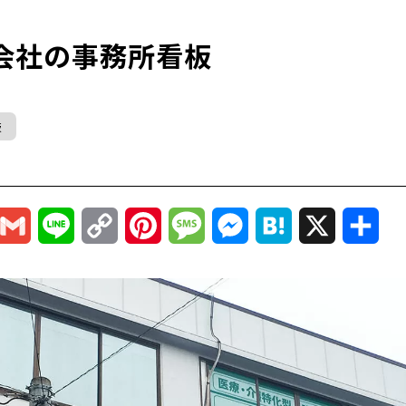
会社の事務所看板
板
r
mail
Gmail
Line
Copy
Pinterest
Message
Messenger
Hatena
X
共
Link
有