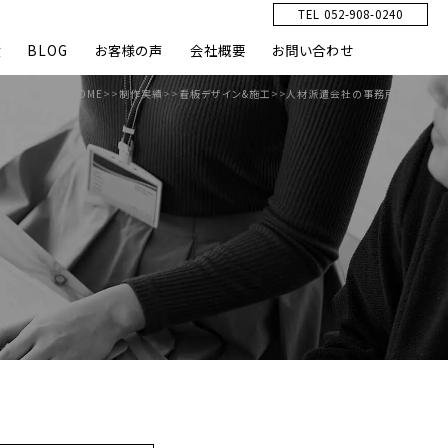
TEL 052-908-0240
績
BLOG
お客様の声
会社概要
お問い合わせ
HOME
>>
制作実績
>>
看板デザイン&施工
>>
人材派遣会社の事務所看板