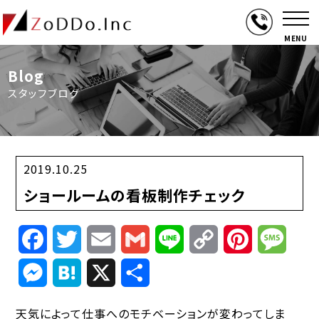
MENU
Blog
スタッフブログ
2019.10.25
ショールームの看板制作チェック
Facebook
Twitter
Email
Gmail
Line
Copy
Pinterest
Mess
Link
Messenger
Hatena
X
共
有
天気によって仕事へのモチベーションが変わってしま