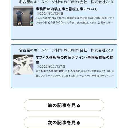
名古屋のホームページ制作 WEB制作会社｜株式会社ZoDDo
事務所の内装工事と看板工事について
2024年1月24日
こんにちは！名古屋を拠点に全国の企業やお店のWEB制作、看板デザイ
ンを行う株式会社ZoDDoです。今回は先日施工してきた、営業所の移転
に伴う内装工事＆看板工事についてです。開業して事務所を賃貸する、
または事務所移転を考えている方は内装工事の進め方など参考になれ
ばと思います。事務所の内装工事について独立して事務所を賃貸する、
支店や営業所を移転する際に新しい事務所の内装工事が必要になる場
合があります。お客様の来店がある、打ち合わせで使用する場合は殺風
名古屋のホームページ制作 WEB制作会社｜株式会社ZoDDo
景な事務所ではイメージダウンになってしまうケースもあり...
オフィス移転時の内装デザイン・事務所看板の提
案
2023年11月27日
独立起業での事務所開設、会社の成長に伴うオフィス移転など引越しは
新しいスタートでワクワクしますよね！ホームページや看板のデザイン事
務所を営む中で、最近ご相談頂くのがオフィス移転での内装工事、新規
開業での店舗デザイン・内装工事です。もともと開業サポートを行なって
いるので、人生の新しいスタートに立ち会えるのでワクワクするのです
が、店舗デザインや内装工事までご相談頂けると個人的にさらにワクワ
クしてしまいます。今回は当社に来たオフィス移転ご相談で提案させて頂
いた内装デザイン・看板についてです。オフィ...
前の記事を見る
次の記事を見る