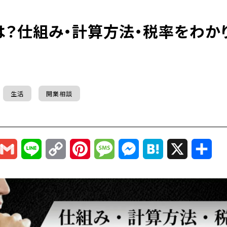
は？仕組み・計算方法・税率をわか
生活
開業相談
r
mail
Gmail
Line
Copy
Pinterest
Message
Messenger
Hatena
X
共
Link
有