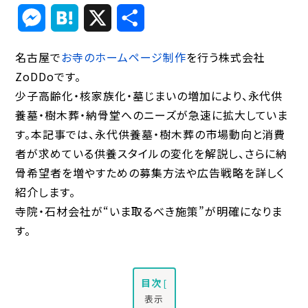
Link
Messenger
Hatena
X
共
有
名古屋で
お寺のホームページ制作
を行う株式会社
ZoDDoです。
少子高齢化・核家族化・墓じまいの増加により、永代供
養墓・樹木葬・納骨堂へのニーズが急速に拡大していま
す。本記事では、永代供養墓・樹木葬の市場動向と消費
者が求めている供養スタイルの変化を解説し、さらに納
骨希望者を増やすための募集方法や広告戦略を詳しく
紹介します。
寺院・石材会社が“いま取るべき施策”が明確になりま
す。
目次
[
表示