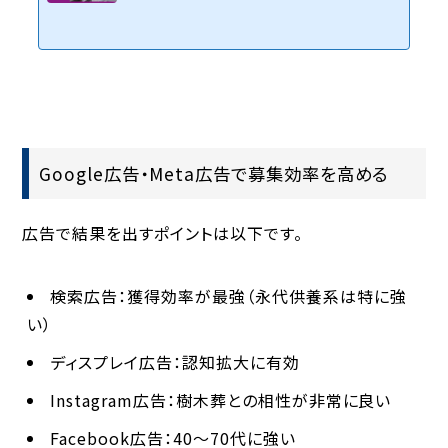
うな悩みを持っているか知りませんでした。ホームページ制作を進める
中で住職から、多くのお寺が抱えている悩みを率直に話して頂きました。
悩みをどう解決するか工夫した結果、ホームページによって抱えている
課題・悩みを解決することができました。WEB戦略によって大きく変える
ことができました。現在、そのお寺は運営がスムーズになって経営面も潤
っています。そこから数多くの御寺院様からご依頼...
Google広告・Meta広告で募集効率を高める
広告で結果を出すポイントは以下です。
検索広告：獲得効率が最強（永代供養系は特に強
い）
ディスプレイ広告：認知拡大に有効
Instagram広告：樹木葬との相性が非常に良い
Facebook広告：40〜70代に強い