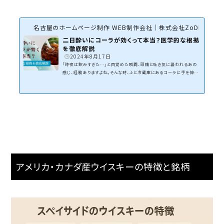
名古屋のホームページ制作 WEB制作会社｜株式会社ZoDDo
二日酔いにコーラが効くって本当？医学的な根拠
を徹底解説
2024年8月17日
「昨夜は飲みすぎた…」と目覚めた瞬間、頭痛と吐き気に襲われるあの
感じ、経験ありますよね。そんな時、ふと冷蔵庫にあるコーラに手を伸ば
したくなること、ありませんか？実は、「コーラが二日酔いに効く」という
噂、巷でよく聞かれます。でも、それって本当の話なのでしょうか？今回の
記事では、その噂の真相に迫ります。コーラに含まれる成分がどのよう
に二日酔いに作用するのか、科学的な視点から徹底的に検証します。ま
た、実際に試してみた人たちの体験談もご紹介。果たして、次の飲み会
後、コーラを救世主として頼るべきかどうか...
アメリカ・カナダ産ウイスキーの特徴と銘柄