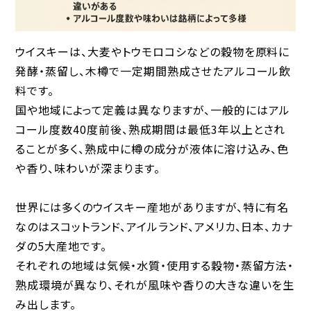
ウイスキーは、大麦やトウモロコシなどの穀物を原料に
発酵・蒸留し、木樽で一定期間熟成させたアルコール飲
料です。
国や地域によって定義は異なりますが、一般的には
アル
コール度数40度前後
、
熟成期間は最低3年以上
とされ
ることが多く、熟成中に樽の成分が液体に溶け込み、色
や香り、味わいが深まります。
世界には多くのウイスキー産地がありますが、特に有名
なのは
スコットランド、アイルランド、アメリカ、日本、カナ
ダ
の5大産地です。
それぞれの地域は
気候・水質・使用する穀物・蒸留方法・
熟成環境
が異なり、それが風味や香りの大きな違いを生
み出します。