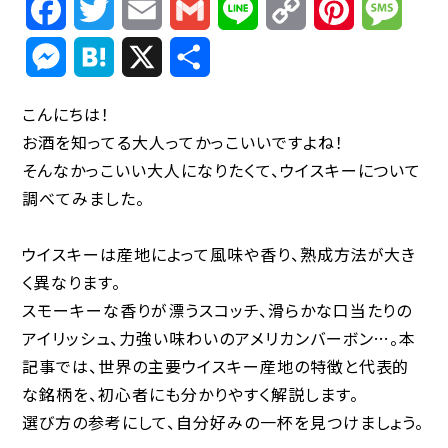
Facebook
Twitter
Email
Gmail
Line
Copy
Pinterest
Mess
Link
Messenger
Hatena
X
共
有
こんにちは！
お酒を知ってる大人ってかっこいいですよね！
そんなかっこいい大人になりたくて、ウイスキーについて
調べてみました。
ウイスキーは産地によって風味や香り、熟成方法が大き
く異なります。
スモーキーな香りが漂うスコッチ、滑らかな口当たりの
アイリッシュ、力強い味わいのアメリカンバーボン…。本
記事では、世界の主要ウイスキー産地の特徴と代表的
な銘柄を、初心者にも分かりやすく解説します。
選び方の参考にして、自分好みの一杯を見つけましょう。