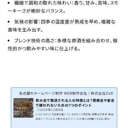
繊細で調和の取れた味わい
：香り、甘み、苦味、スモ
ーキーさが絶妙なバランス。
気候の影響
：四季の温度差が熟成を早め、複雑な
香味を生み出す。
ブレンド技術の高さ
：多様な原酒を組み合わせ、個
性的かつ飲みやすい味に仕上げる。
名古屋のホームページ制作 WEB制作会社｜株式会社ZoDDo
飲み会で敬遠される人の特徴とは？懇親会や宴会
で嫌われないための7つのポイント
2024年12月9日
こんにちは！この記事を書いているのが１２月初旬。世間は忘年会・歓送
迎会シーズンに入り飲み会などイベントが増える時期ですよね。飲み会
は、仕事の懇親会や送別会、プライベートな宴会など、様々な場面で人
間関係を深める大切な場です。しかし、ふとした行動が原因で「一緒に飲