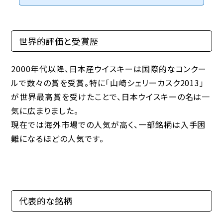
みたくない」と思われてしまうことも。本記事では、飲み会で敬遠される
人の特徴や具体的なNG行動、成功させるためのマナーや心構えを徹底
解説します。楽しい飲み会を演出し、好印象を残すための7つのポイント
をチェックしてみましょう。第1章: 飲み会で敬...
世界的評価と受賞歴
2000年代以降、日本産ウイスキーは国際的なコンクー
ルで数々の賞を受賞。特に「山崎シェリーカスク2013」
が世界最高賞を受けたことで、日本ウイスキーの名は一
気に広まりました。
現在では海外市場での人気が高く、一部銘柄は入手困
難になるほどの人気です。
代表的な銘柄