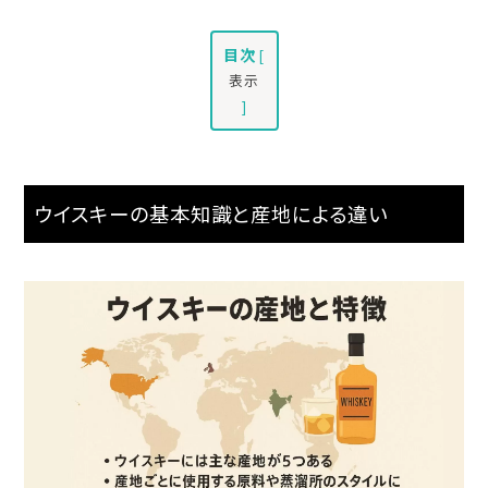
目次
[
表示
]
ウイスキーの基本知識と産地による違い