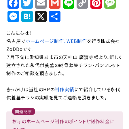
Facebook
Twitter
Email
Gmail
Line
Copy
Pinterest
Mess
Link
Messenger
Hatena
X
共
有
こんにちは！
名古屋で
ホームページ制作、WEB制作
を行う株式会社
ZoDDoです。
７月下旬に愛知県あま市の天桂山 廣濟寺様より、新しく
建立された永代供養墓の納骨募集チラシ・パンフレット
制作のご相談を頂きました。
きっかけは当社のHPの
制作実績
にて紹介している永代
供養墓チラシの実績を見てご連絡を頂きました。
関連記事
お寺のホームページ制作のポイントと制作料金に