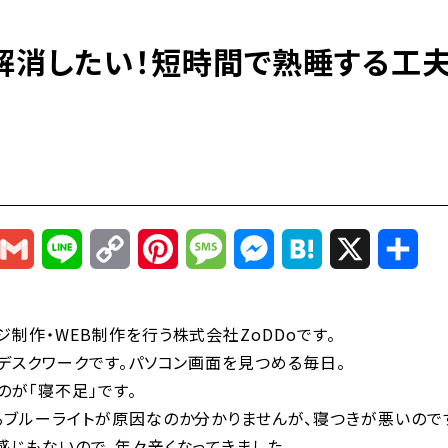
解消したい！短時間で熟睡する工夫
r
mail
Gmail
Line
Copy
Pinterest
Message
Messenger
Hatena
X
共
Link
有
制作・WEB制作を行う株式会社ZoDDoです。
デスクワークです。パソコン画面を見つめる毎日。
が「寝不足」です。
るブルーライトが原因なのか分かりませんが、寝つきが悪いので
感じもないので、年々辛くなってきました。