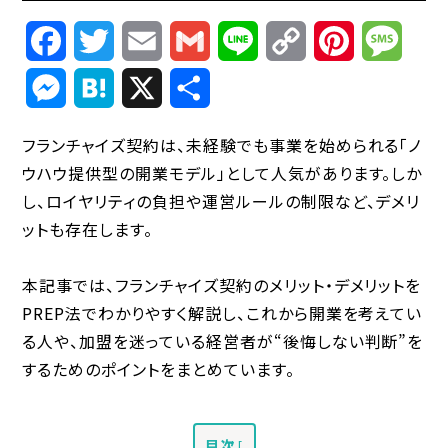
Facebook
Twitter
Email
Gmail
Line
Copy
Pinterest
Mess
Link
Messenger
Hatena
X
共
有
フランチャイズ契約は、未経験でも事業を始められる「ノ
ウハウ提供型の開業モデル」として人気があります。しか
し、ロイヤリティの負担や運営ルールの制限など、デメリ
ットも存在します。
本記事では、フランチャイズ契約のメリット・デメリットを
PREP法でわかりやすく解説し、これから開業を考えてい
る人や、加盟を迷っている経営者が“後悔しない判断”を
するためのポイントをまとめています。
目次
[