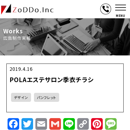
MENU
Works
広告制作実績
2019.4.16
POLAエステサロン季衣チラシ
デザイン
パンフレット
Facebook
Twitter
Email
Gmail
Line
Copy
Pinterest
Mess