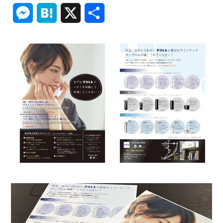
Link
Messenger
Hatena
X
共
有