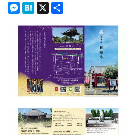
Link
Messenger
Hatena
X
共
有