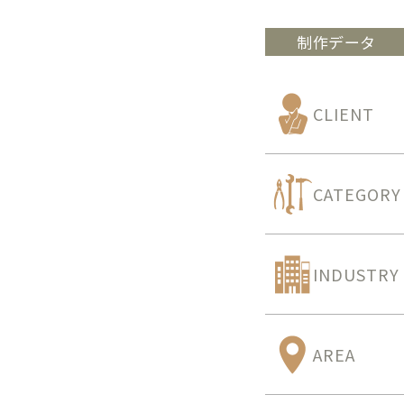
制作データ
CLIENT
CATEGORY
INDUSTRY
AREA