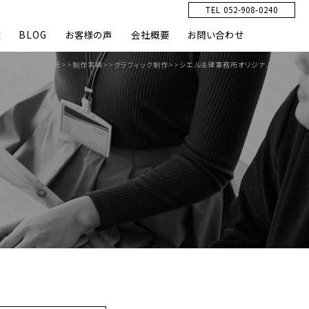
TEL 052-908-0240
績
BLOG
お客様の声
会社概要
お問い合わせ
HOME
>>
制作実績
>>
グラフィック制作
>>
シエル法律事務所オリジナル封筒