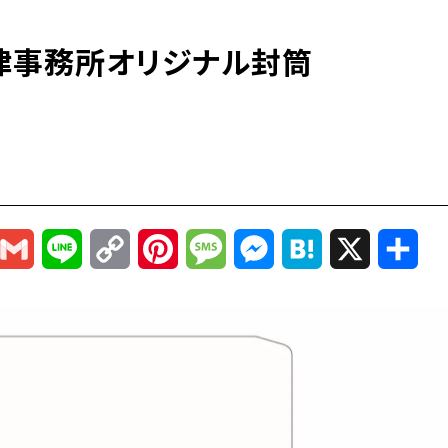
律事務所オリジナル封筒
r
mail
Gmail
Line
Copy
Pinterest
Message
Messenger
Hatena
X
共
Link
有