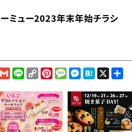
ーミュー2023年末年始チラシ
r
mail
Gmail
Line
Copy
Pinterest
Message
Messenger
Hatena
X
共
Link
有