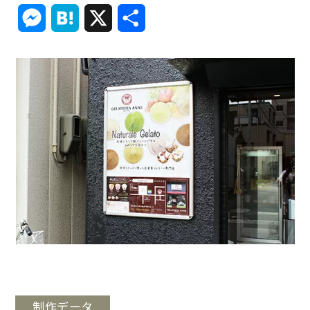
Link
Messenger
Hatena
X
共
有
制作データ