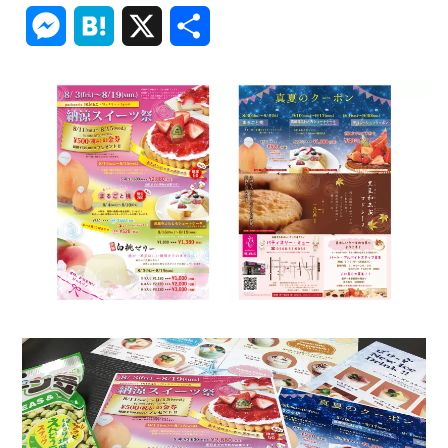
Link
Messenger
Hatena
X
共
有