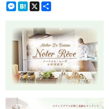
Link
Messenger
Hatena
X
共
有