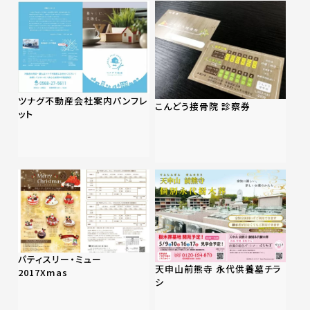
ツナグ不動産会社案内パンフレ
こんどう接骨院 診察券
ット
パティスリー・ミュー
天申山前熊寺 永代供養墓チラ
2017Xmas
シ